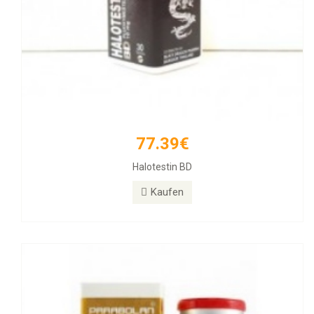
77.39€
171.12€
Halotestin BD
PARABOLAN Trenbolone
Kaufen
Kaufen