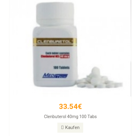
33.54€
257.11€
Clenbuterol 40mg 100 Tabs
Diamondtropin
Kaufen