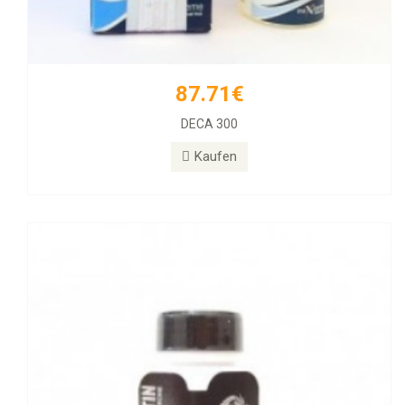
87.71€
77.39€
DECA 300
Halotestin BD
Kaufen
Kaufen