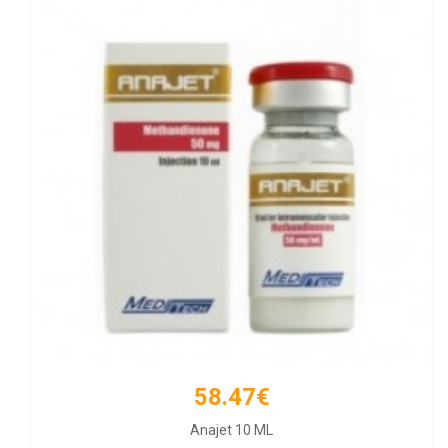
58.47€
66.21€
Anajet 10 ML