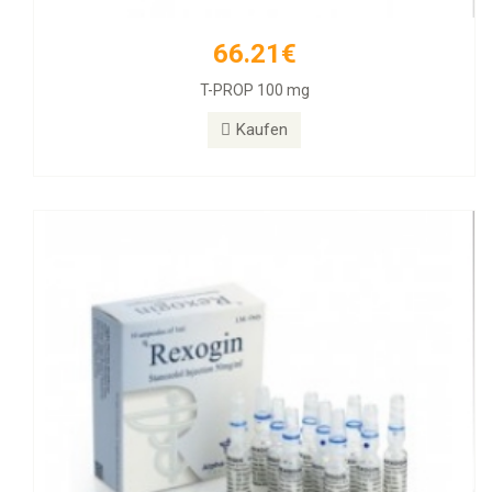
66.21€
55.89€
T-PROP 100 mg
Rexogin 50mg/ml 10 Ampullen
Kaufen
Kaufen