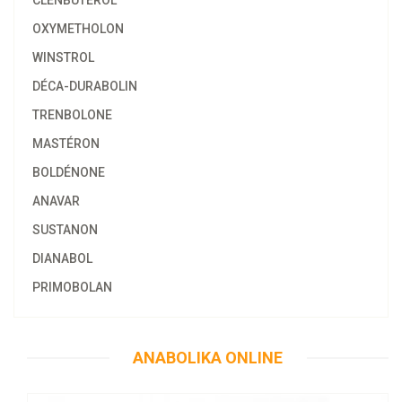
CLENBUTEROL
OXYMETHOLON
WINSTROL
DÉCA-DURABOLIN
TRENBOLONE
MASTÉRON
BOLDÉNONE
ANAVAR
SUSTANON
DIANABOL
PRIMOBOLAN
58.47€
Anajet 10 ML
ANABOLIKA ONLINE
Kaufen