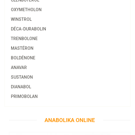
CLENBUTEROL
OXYMETHOLON
WINSTROL
DÉCA-DURABOLIN
TRENBOLONE
MASTÉRON
BOLDÉNONE
ANAVAR
SUSTANON
DIANABOL
PRIMOBOLAN
58.47€
Anajet 10 ML
ANABOLIKA ONLINE
Kaufen