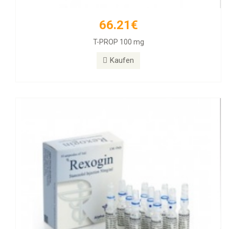
66.21€
55.89€
T-PROP 100 mg
Rexogin 50mg/ml 10 Ampullen
Kaufen
Kaufen