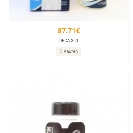
87.71€
77.39€
DECA 300
Halotestin BD
Kaufen
Kaufen