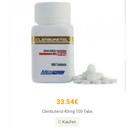
33.54€
257.11€
Clenbuterol 40mg 100 Tabs
Diamondtropin
Kaufen