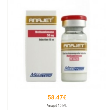
58.47€
66.21€
Anajet 10 ML