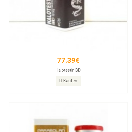
77.39€
171.12€
Halotestin BD
PARABOLAN Trenbolone
Kaufen
Kaufen