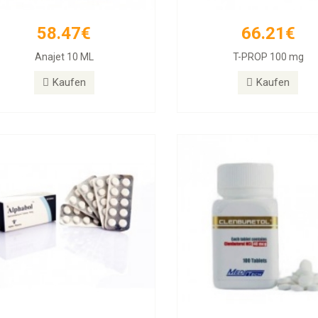
58.47€
66.21€
26.31€
33.54€
Anajet 10 ML
T-PROP 100 mg
phabol 10mg Tablets, 50 Tablets
Clenbuterol 40mg 100 T
Kaufen
Kaufen
Kaufen
Kaufen