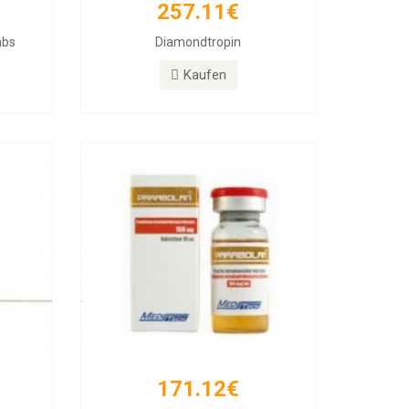
257.11€
171.12€
abs
Diamondtropin
PARABOLAN Trenbolone
Kaufen
Kaufen
171.12€