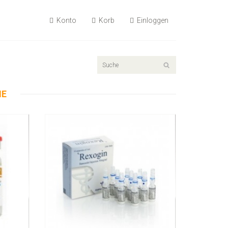
Konto
Korb
Einloggen
55.89€
Rexogin 50mg/ml 10 Ampullen
NE
Kaufen