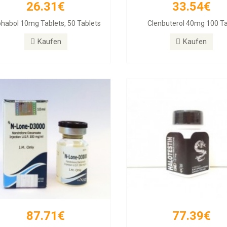
26.31€
33.54€
87.71€
77.39€
phabol 10mg Tablets, 50 Tablets
Clenbuterol 40mg 100 T
DECA 300
Halotestin BD
Kaufen
Kaufen
Kaufen
Kaufen
87.71€
77.39€