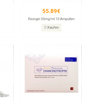
55.89€
257.11€
Rexogin 50mg/ml 10 Ampullen
abs
Diamondtropin
Kaufen
Kaufen