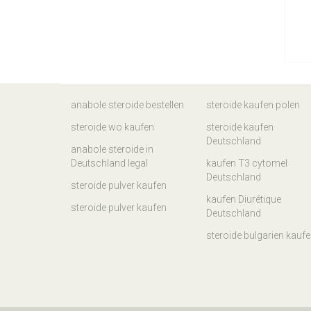
anabole steroide bestellen
steroide kaufen polen
steroide wo kaufen
steroide kaufen
Deutschland
anabole steroide in
Deutschland legal
kaufen T3 cytomel
Deutschland
steroide pulver kaufen
kaufen Diurétique
steroide pulver kaufen
Deutschland
steroide bulgarien kauf