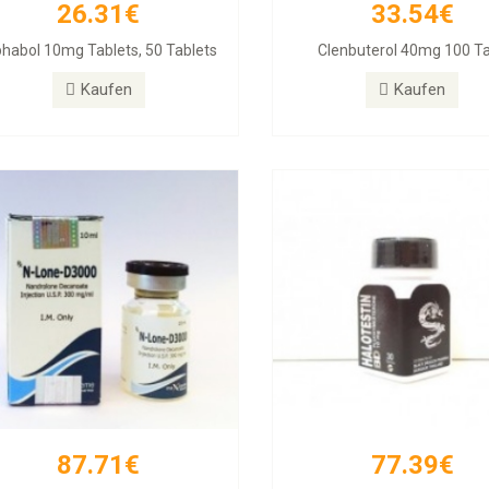
26.31€
33.54€
87.71€
77.39€
phabol 10mg Tablets, 50 Tablets
Clenbuterol 40mg 100 T
DECA 300
Halotestin BD
Kaufen
Kaufen
Kaufen
Kaufen
87.71€
77.39€