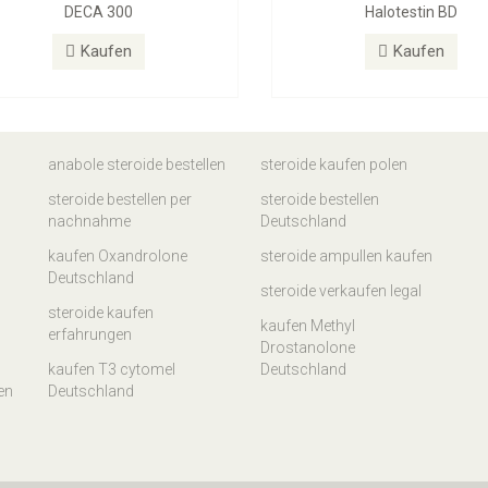
DECA 300
Halotestin BD
Kaufen
Kaufen
anabole steroide bestellen
steroide kaufen polen
steroide bestellen per
steroide bestellen
nachnahme
Deutschland
kaufen Oxandrolone
steroide ampullen kaufen
Deutschland
steroide verkaufen legal
steroide kaufen
kaufen Methyl
erfahrungen
Drostanolone
kaufen T3 cytomel
Deutschland
en
Deutschland