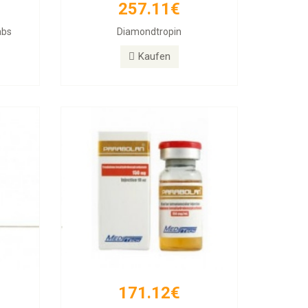
257.11€
171.12€
abs
Diamondtropin
PARABOLAN Trenbolone
Kaufen
Kaufen
171.12€