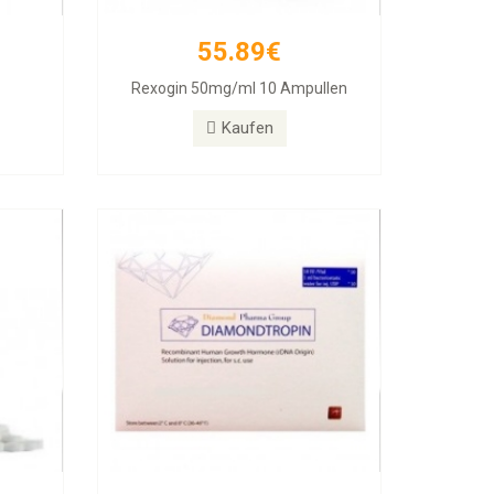
55.89€
257.11€
Rexogin 50mg/ml 10 Ampullen
abs
Diamondtropin
Kaufen
Kaufen