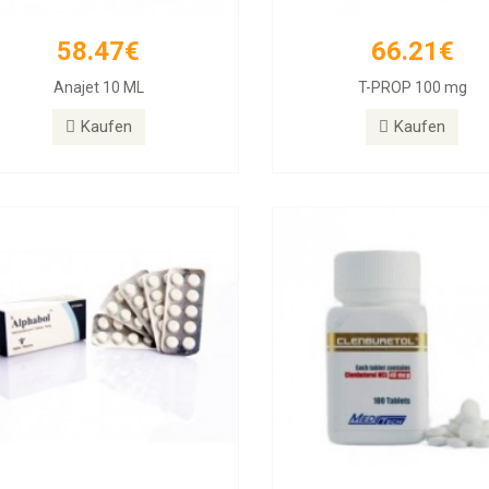
58.47€
66.21€
26.31€
33.54€
Anajet 10 ML
T-PROP 100 mg
phabol 10mg Tablets, 50 Tablets
Clenbuterol 40mg 100 T
Kaufen
Kaufen
Kaufen
Kaufen