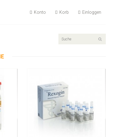
Konto
Korb
Einloggen
55.89€
Rexogin 50mg/ml 10 Ampullen
NE
Kaufen