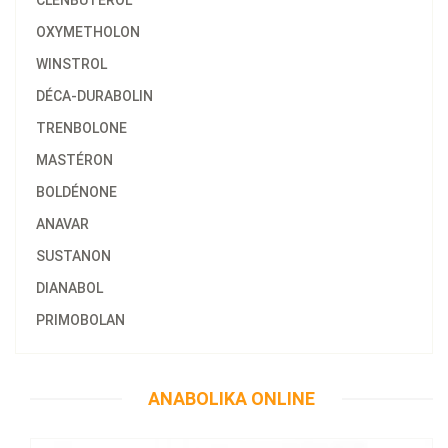
CLENBUTEROL
OXYMETHOLON
WINSTROL
DÉCA-DURABOLIN
TRENBOLONE
MASTÉRON
BOLDÉNONE
ANAVAR
SUSTANON
DIANABOL
PRIMOBOLAN
58.47€
Anajet 10 ML
ANABOLIKA ONLINE
Kaufen