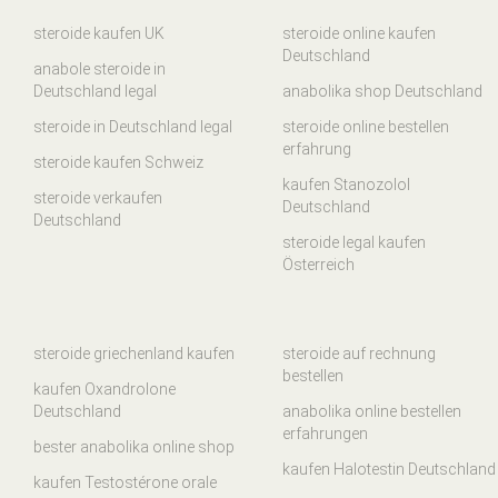
steroide kaufen UK
steroide online kaufen
Deutschland
anabole steroide in
Deutschland legal
anabolika shop Deutschland
steroide in Deutschland legal
steroide online bestellen
erfahrung
steroide kaufen Schweiz
kaufen Stanozolol
steroide verkaufen
Deutschland
Deutschland
steroide legal kaufen
Österreich
steroide griechenland kaufen
steroide auf rechnung
bestellen
kaufen Oxandrolone
Deutschland
anabolika online bestellen
erfahrungen
bester anabolika online shop
kaufen Halotestin Deutschland
kaufen Testostérone orale