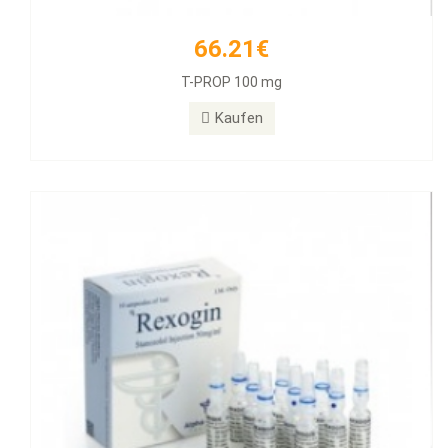
66.21€
55.89€
T-PROP 100 mg
Rexogin 50mg/ml 10 Ampullen
Kaufen
Kaufen