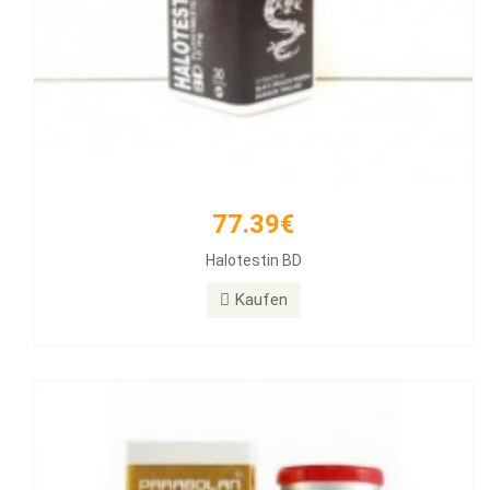
77.39€
171.12€
Halotestin BD
PARABOLAN Trenbolone
Kaufen
Kaufen