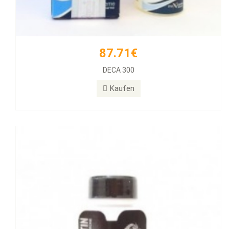
87.71€
77.39€
DECA 300
Halotestin BD
Kaufen
Kaufen