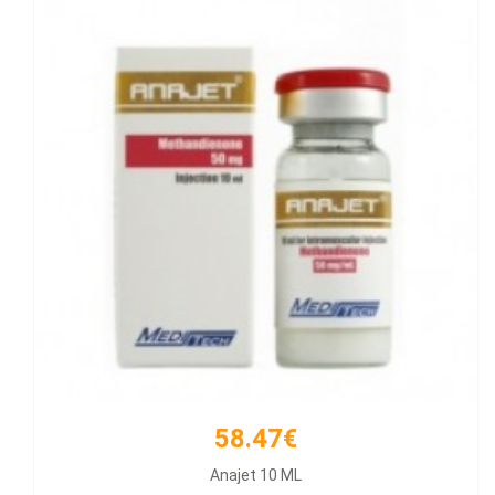
58.47€
66.21€
Anajet 10 ML