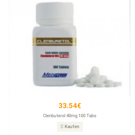
33.54€
257.11€
Clenbuterol 40mg 100 Tabs
Diamondtropin
Kaufen