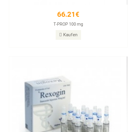
66.21€
55.89€
T-PROP 100 mg
Rexogin 50mg/ml 10 Ampullen
Kaufen
Kaufen