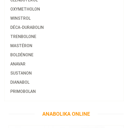
CLENBUTEROL
OXYMETHOLON
WINSTROL
DÉCA-DURABOLIN
TRENBOLONE
MASTÉRON
BOLDÉNONE
ANAVAR
SUSTANON
DIANABOL
PRIMOBOLAN
58.47€
Anajet 10 ML
ANABOLIKA ONLINE
Kaufen