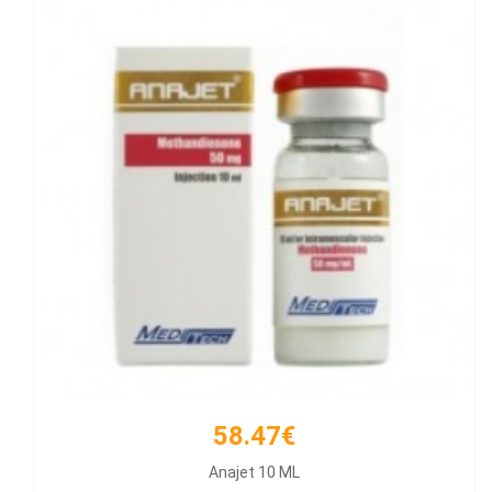
58.47€
66.21€
Anajet 10 ML