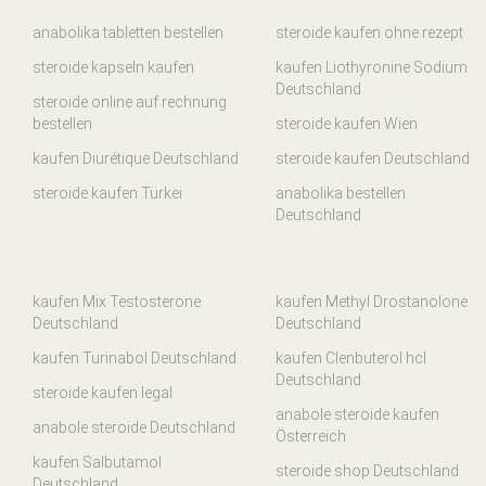
anabolika tabletten bestellen
steroide kaufen ohne rezept
steroide kapseln kaufen
kaufen Liothyronine Sodium
Deutschland
steroide online auf rechnung
bestellen
steroide kaufen Wien
kaufen Diurétique Deutschland
steroide kaufen Deutschland
steroide kaufen Türkei
anabolika bestellen
Deutschland
kaufen Mix Testosterone
kaufen Methyl Drostanolone
Deutschland
Deutschland
kaufen Turinabol Deutschland
kaufen Clenbuterol hcl
Deutschland
steroide kaufen legal
anabole steroide kaufen
anabole steroide Deutschland
Österreich
kaufen Salbutamol
steroide shop Deutschland
Deutschland