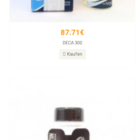
87.71€
77.39€
DECA 300
Halotestin BD
Kaufen
Kaufen