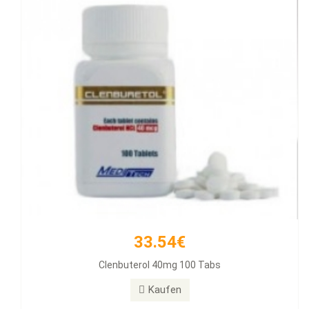
33.54€
257.11€
Clenbuterol 40mg 100 Tabs
Diamondtropin
Kaufen