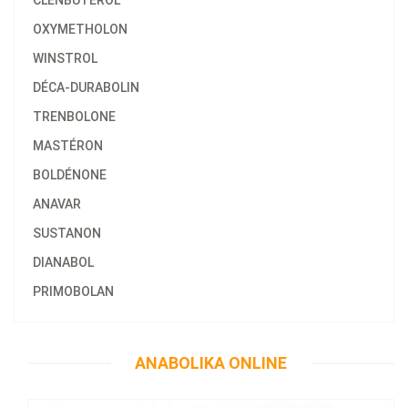
CLENBUTEROL
OXYMETHOLON
WINSTROL
DÉCA-DURABOLIN
TRENBOLONE
MASTÉRON
BOLDÉNONE
ANAVAR
SUSTANON
DIANABOL
PRIMOBOLAN
58.47€
Anajet 10 ML
ANABOLIKA ONLINE
Kaufen