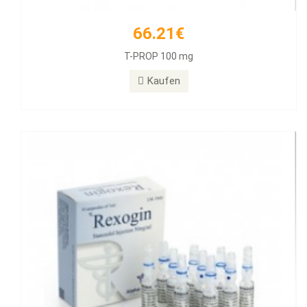
66.21€
55.89€
T-PROP 100 mg
Rexogin 50mg/ml 10 Ampullen
Kaufen
Kaufen