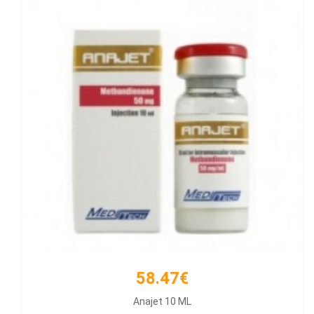
58.47€
66.21€
Anajet 10 ML