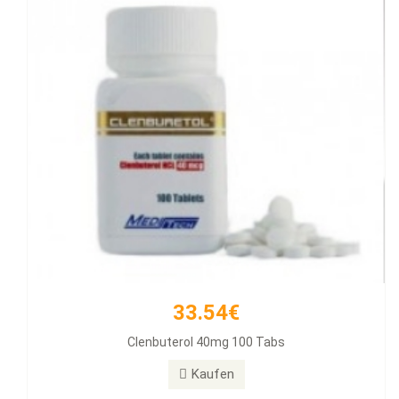
33.54€
257.11€
Clenbuterol 40mg 100 Tabs
Diamondtropin
Kaufen