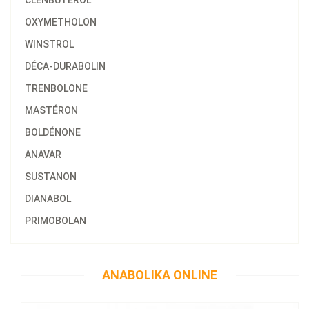
CLENBUTEROL
OXYMETHOLON
WINSTROL
DÉCA-DURABOLIN
TRENBOLONE
MASTÉRON
BOLDÉNONE
ANAVAR
SUSTANON
DIANABOL
PRIMOBOLAN
58.47€
Anajet 10 ML
ANABOLIKA ONLINE
Kaufen