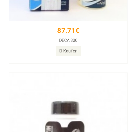
87.71€
77.39€
DECA 300
Halotestin BD
Kaufen
Kaufen