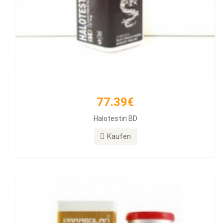
77.39€
171.12€
Halotestin BD
PARABOLAN Trenbolone
Kaufen
Kaufen