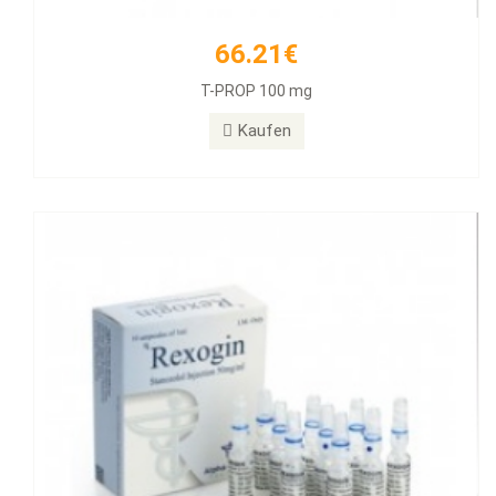
66.21€
55.89€
T-PROP 100 mg
Rexogin 50mg/ml 10 Ampullen
Kaufen
Kaufen