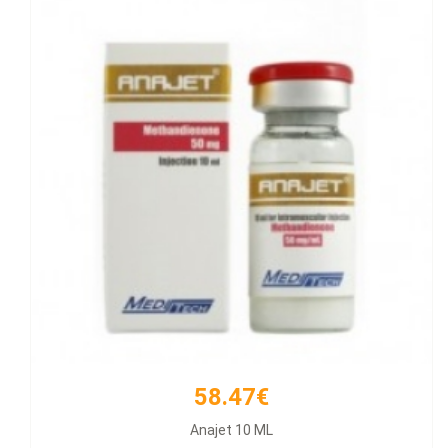
58.47€
66.21€
Anajet 10 ML