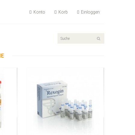
Konto
Korb
Einloggen
55.89€
Rexogin 50mg/ml 10 Ampullen
NE
Kaufen