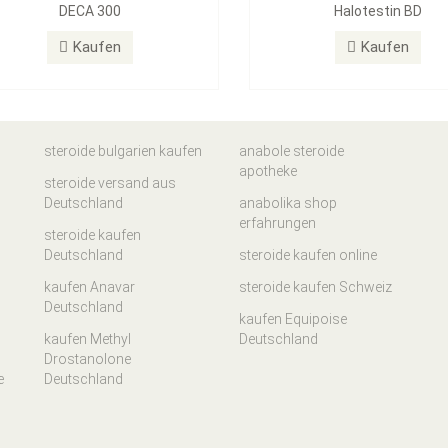
DECA 300
Halotestin BD
Kaufen
Kaufen
steroide bulgarien kaufen
anabole steroide
apotheke
steroide versand aus
Deutschland
anabolika shop
erfahrungen
steroide kaufen
Deutschland
steroide kaufen online
kaufen Anavar
steroide kaufen Schweiz
Deutschland
kaufen Equipoise
kaufen Methyl
Deutschland
Drostanolone
e
Deutschland