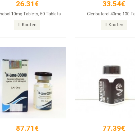
26.31€
33.54€
87.71€
77.39€
habol 10mg Tablets, 50 Tablets
Clenbuterol 40mg 100 T
DECA 300
Halotestin BD
Kaufen
Kaufen
Kaufen
Kaufen
87.71€
77.39€