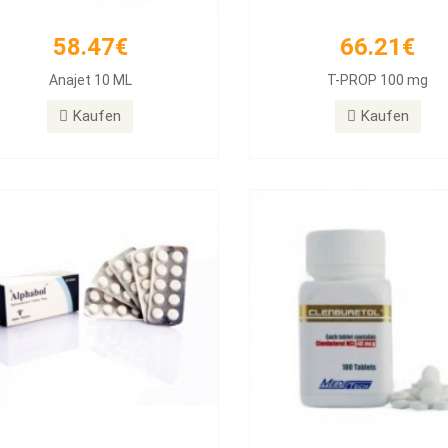
58.47€
66.21€
26.31€
33.54€
Anajet 10 ML
T-PROP 100 mg
habol 10mg Tablets, 50 Tablets
Clenbuterol 40mg 100 T
Kaufen
Kaufen
Kaufen
Kaufen