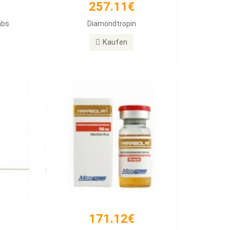
257.11€
171.12€
abs
Diamondtropin
PARABOLAN Trenbolone
Kaufen
Kaufen
171.12€