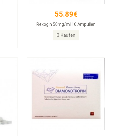
55.89€
257.11€
Rexogin 50mg/ml 10 Ampullen
abs
Diamondtropin
Kaufen
Kaufen