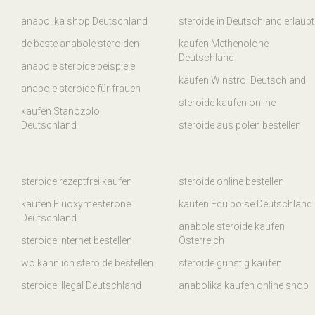
anabolika shop Deutschland
steroide in Deutschland erlaubt
de beste anabole steroiden
kaufen Methenolone
Deutschland
anabole steroide beispiele
kaufen Winstrol Deutschland
anabole steroide für frauen
steroide kaufen online
kaufen Stanozolol
Deutschland
steroide aus polen bestellen
steroide rezeptfrei kaufen
steroide online bestellen
kaufen Fluoxymesterone
kaufen Equipoise Deutschland
Deutschland
anabole steroide kaufen
steroide internet bestellen
Österreich
wo kann ich steroide bestellen
steroide günstig kaufen
steroide illegal Deutschland
anabolika kaufen online shop