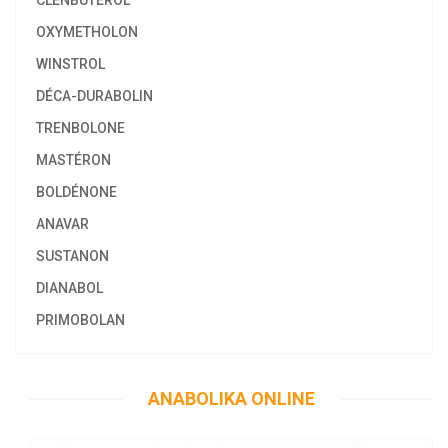
CLENBUTEROL
OXYMETHOLON
WINSTROL
DÉCA-DURABOLIN
TRENBOLONE
MASTÉRON
BOLDÉNONE
ANAVAR
SUSTANON
DIANABOL
PRIMOBOLAN
58.47€
Anajet 10 ML
ANABOLIKA ONLINE
Kaufen