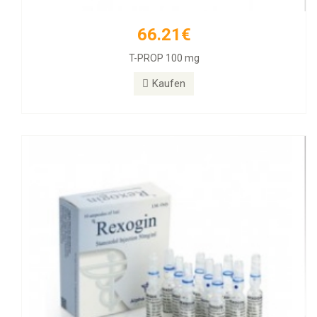
66.21€
55.89€
T-PROP 100 mg
Rexogin 50mg/ml 10 Ampullen
Kaufen
Kaufen