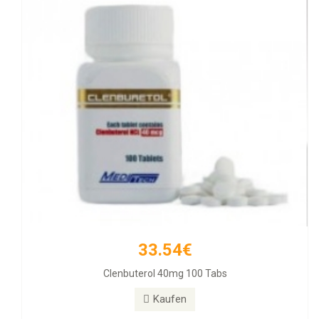
33.54€
257.11€
Clenbuterol 40mg 100 Tabs
Diamondtropin
Kaufen