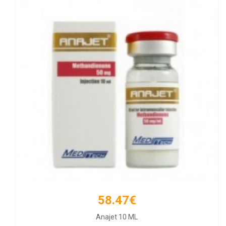
58.47€
66.21€
Anajet 10 ML