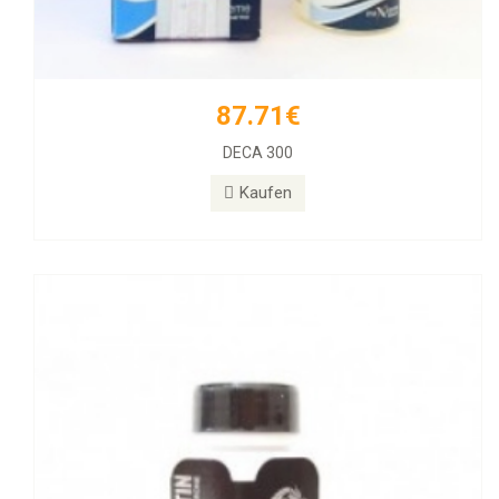
87.71€
77.39€
DECA 300
Halotestin BD
Kaufen
Kaufen