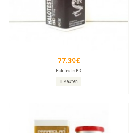
77.39€
171.12€
Halotestin BD
PARABOLAN Trenbolone
Kaufen
Kaufen