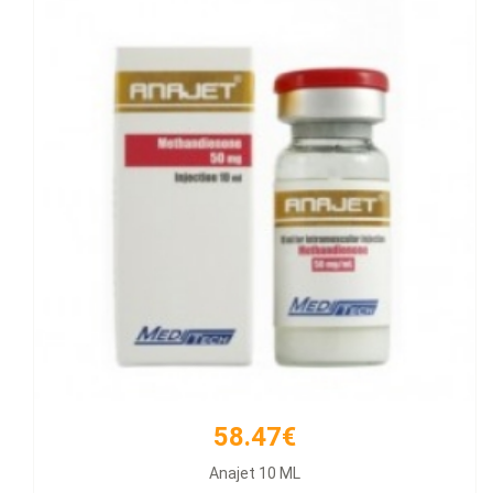
58.47€
66.21€
Anajet 10 ML