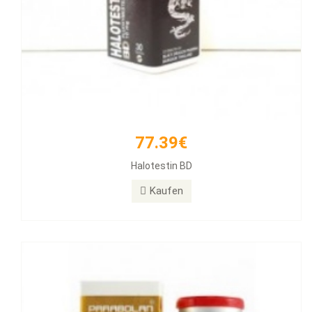
77.39€
171.12€
Halotestin BD
PARABOLAN Trenbolone
Kaufen
Kaufen