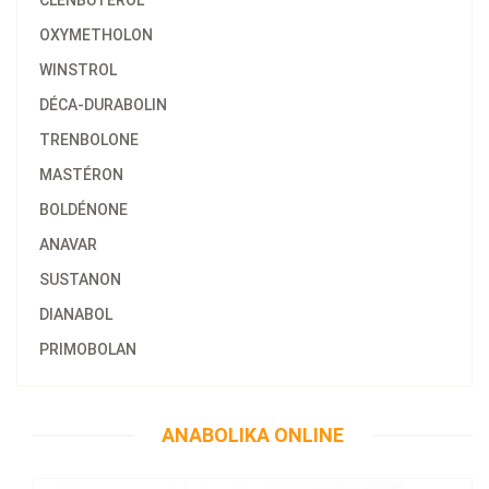
CLENBUTEROL
OXYMETHOLON
WINSTROL
DÉCA-DURABOLIN
TRENBOLONE
MASTÉRON
BOLDÉNONE
ANAVAR
SUSTANON
DIANABOL
PRIMOBOLAN
58.47€
Anajet 10 ML
ANABOLIKA ONLINE
Kaufen