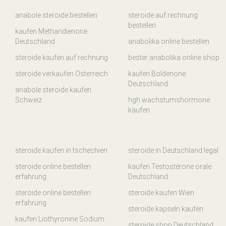
anabole steroide bestellen
steroide auf rechnung
bestellen
kaufen Methandienone
Deutschland
anabolika online bestellen
steroide kaufen auf rechnung
bester anabolika online shop
steroide verkaufen Österreich
kaufen Boldenone
Deutschland
anabole steroide kaufen
Schweiz
hgh wachstumshormone
kaufen
steroide kaufen in tschechien
steroide in Deutschland legal
steroide online bestellen
kaufen Testostérone orale
erfahrung
Deutschland
steroide online bestellen
steroide kaufen Wien
erfahrung
steroide kapseln kaufen
kaufen Liothyronine Sodium
steroide shop Deutschland