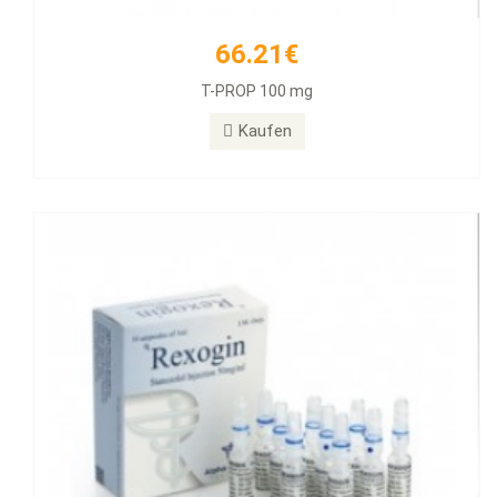
66.21€
55.89€
T-PROP 100 mg
Rexogin 50mg/ml 10 Ampullen
Kaufen
Kaufen