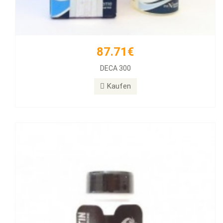
87.71€
77.39€
DECA 300
Halotestin BD
Kaufen
Kaufen