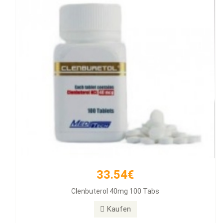
33.54€
257.11€
Clenbuterol 40mg 100 Tabs
Diamondtropin
Kaufen