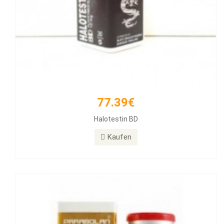
77.39€
171.12€
Halotestin BD
PARABOLAN Trenbolone
Kaufen
Kaufen