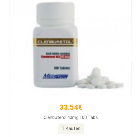
33.54€
257.11€
Clenbuterol 40mg 100 Tabs
Diamondtropin
Kaufen