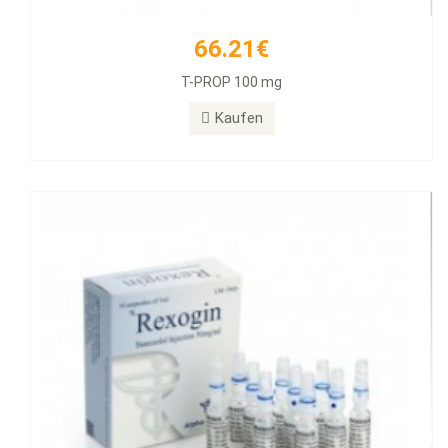
66.21€
55.89€
T-PROP 100 mg
Rexogin 50mg/ml 10 Ampullen
Kaufen
Kaufen