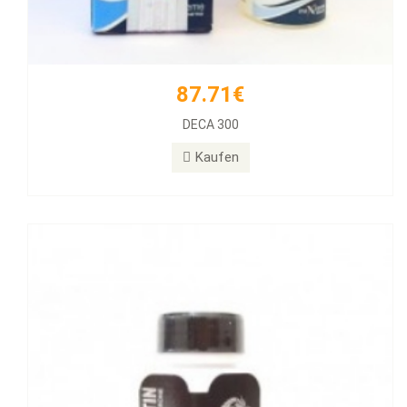
87.71€
77.39€
DECA 300
Halotestin BD
Kaufen
Kaufen