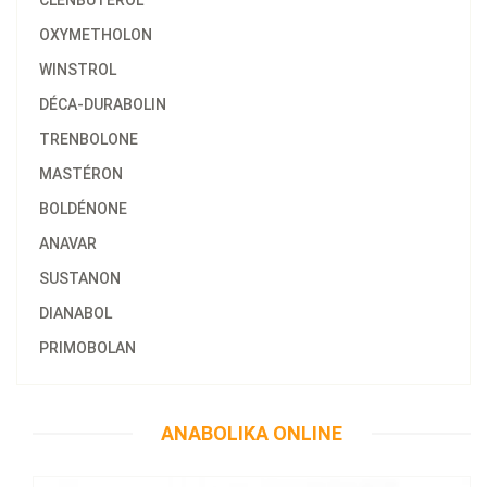
CLENBUTEROL
OXYMETHOLON
WINSTROL
DÉCA-DURABOLIN
TRENBOLONE
MASTÉRON
BOLDÉNONE
ANAVAR
SUSTANON
DIANABOL
PRIMOBOLAN
58.47€
Anajet 10 ML
ANABOLIKA ONLINE
Kaufen