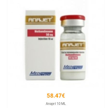
58.47€
66.21€
Anajet 10 ML