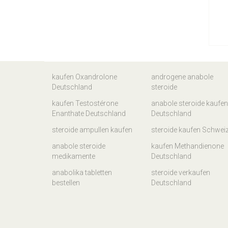
kaufen Oxandrolone
androgene anabole
Deutschland
steroide
kaufen Testostérone
anabole steroide kaufen
Enanthate Deutschland
Deutschland
steroide ampullen kaufen
steroide kaufen Schwei
anabole steroide
kaufen Methandienone
medikamente
Deutschland
anabolika tabletten
steroide verkaufen
bestellen
Deutschland