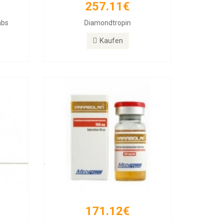
257.11€
171.12€
abs
Diamondtropin
PARABOLAN Trenbolone
Kaufen
Kaufen
171.12€