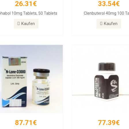
26.31€
33.54€
87.71€
77.39€
phabol 10mg Tablets, 50 Tablets
Clenbuterol 40mg 100 T
DECA 300
Halotestin BD
Kaufen
Kaufen
Kaufen
Kaufen
87.71€
77.39€