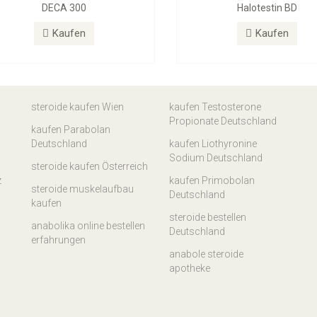
DECA 300
Halotestin BD
Kaufen
Kaufen
steroide kaufen Wien
kaufen Testosterone
Propionate Deutschland
kaufen Parabolan
Deutschland
kaufen Liothyronine
Sodium Deutschland
steroide kaufen Österreich
z
kaufen Primobolan
steroide muskelaufbau
Deutschland
kaufen
steroide bestellen
anabolika online bestellen
Deutschland
erfahrungen
anabole steroide
apotheke