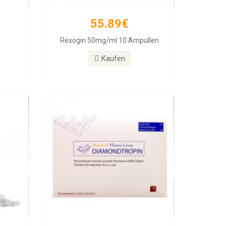
55.89€
257.11€
Rexogin 50mg/ml 10 Ampullen
abs
Diamondtropin
Kaufen
Kaufen