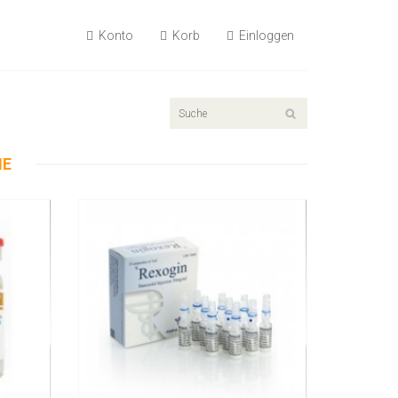
Konto
Korb
Einloggen
55.89€
Rexogin 50mg/ml 10 Ampullen
NE
Kaufen