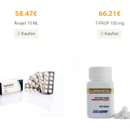
58.47€
66.21€
26.31€
33.54€
Anajet 10 ML
T-PROP 100 mg
phabol 10mg Tablets, 50 Tablets
Clenbuterol 40mg 100 T
Kaufen
Kaufen
Kaufen
Kaufen