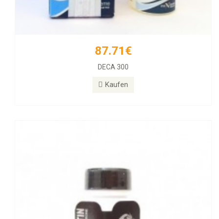
87.71€
77.39€
DECA 300
Halotestin BD
Kaufen
Kaufen