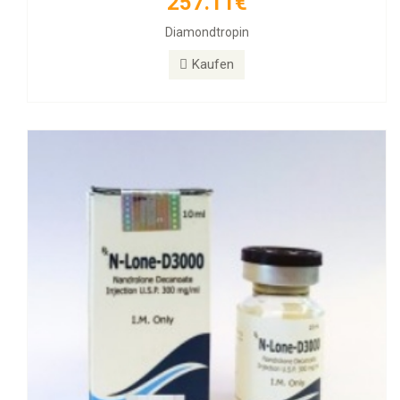
257.11€
87.71€
Diamondtropin
DECA 300
Kaufen
Kaufen