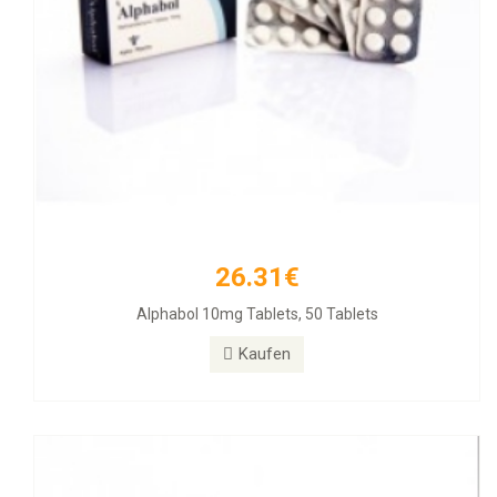
26.31€
33.54€
Alphabol 10mg Tablets, 50 Tablets
Clenbuterol 40mg 100 Tabs
Kaufen
Kaufen