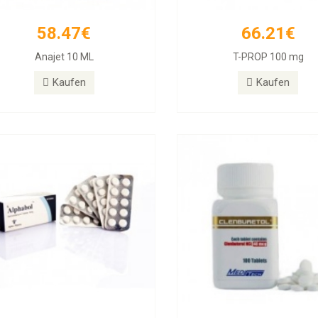
58.47€
66.21€
26.31€
33.54€
Anajet 10 ML
T-PROP 100 mg
phabol 10mg Tablets, 50 Tablets
Clenbuterol 40mg 100 T
Kaufen
Kaufen
Kaufen
Kaufen