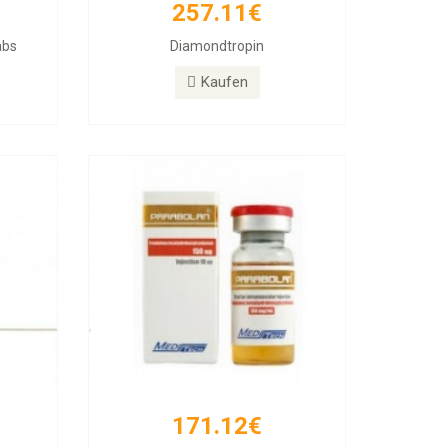
257.11€
171.12€
abs
Diamondtropin
PARABOLAN Trenbolone
Kaufen
Kaufen
171.12€