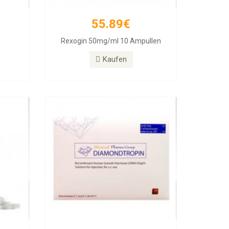
55.89€
257.11€
Rexogin 50mg/ml 10 Ampullen
abs
Diamondtropin
Kaufen
Kaufen