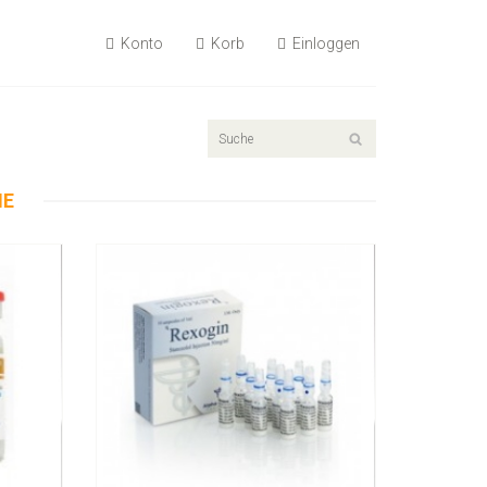
Konto
Korb
Einloggen
55.89€
Rexogin 50mg/ml 10 Ampullen
NE
Kaufen