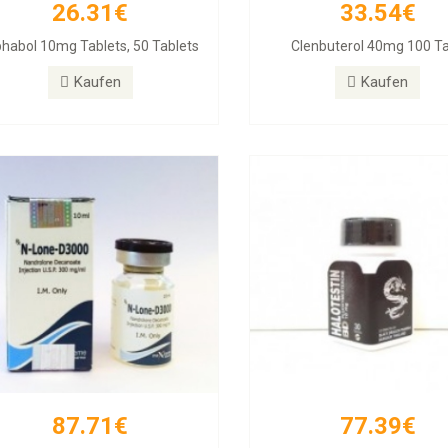
26.31€
33.54€
87.71€
77.39€
phabol 10mg Tablets, 50 Tablets
Clenbuterol 40mg 100 T
DECA 300
Halotestin BD
Kaufen
Kaufen
Kaufen
Kaufen
87.71€
77.39€