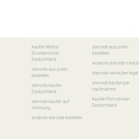
kaufen Methyl
steroide aus polen
Drostanolone
bestellen
Deutschland
anabole steroide medizi
steroide aus polen
steroide verkaufen legal
bestellen
steroide kaufen per
steroide kaufen
nachnahme
Deutschland
kaufen Primobolan
steroide kaufen auf
Deutschland
rechnung
anabole steroide bestellen