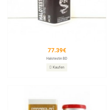
77.39€
171.12€
Halotestin BD
PARABOLAN Trenbolone
Kaufen
Kaufen