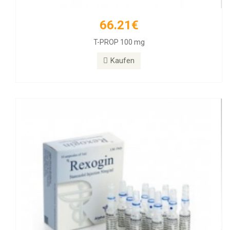
66.21€
55.89€
T-PROP 100 mg
Rexogin 50mg/ml 10 Ampullen
Kaufen
Kaufen