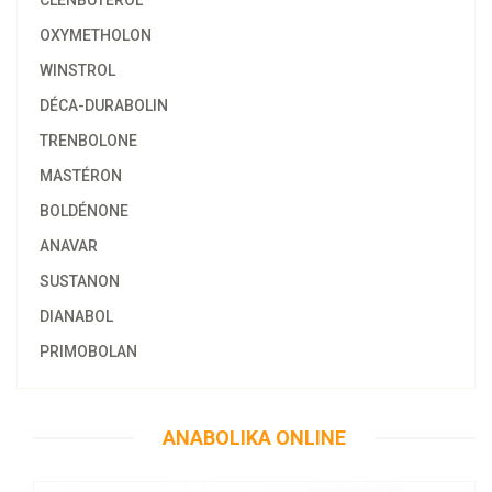
CLENBUTEROL
OXYMETHOLON
WINSTROL
DÉCA-DURABOLIN
TRENBOLONE
MASTÉRON
BOLDÉNONE
ANAVAR
SUSTANON
DIANABOL
PRIMOBOLAN
58.47€
Anajet 10 ML
ANABOLIKA ONLINE
Kaufen