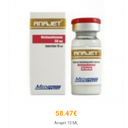
58.47€
66.21€
Anajet 10 ML