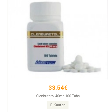
33.54€
257.11€
Clenbuterol 40mg 100 Tabs
Diamondtropin
Kaufen