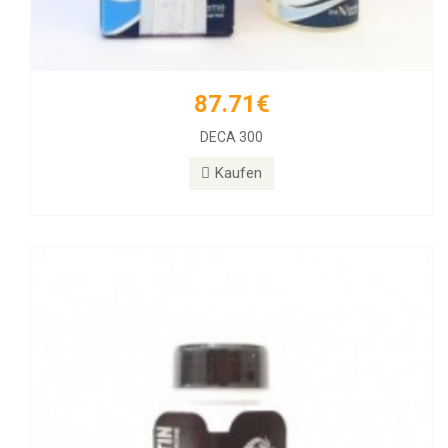
87.71€
77.39€
DECA 300
Halotestin BD
Kaufen
Kaufen