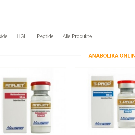
58.47€
66.21€
oide
HGH
Peptide
Alle Produkte
Anajet 10 ML
T-PROP 100 mg
Kaufen
ANABOLIKA ONLI
Kaufen