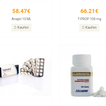
58.47€
66.21€
26.31€
33.54€
Anajet 10 ML
T-PROP 100 mg
phabol 10mg Tablets, 50 Tablets
Clenbuterol 40mg 100 T
Kaufen
Kaufen
Kaufen
Kaufen