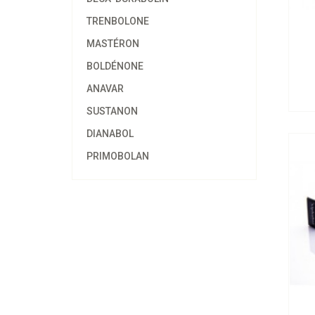
TRENBOLONE
MASTÉRON
BOLDÉNONE
Al
ANAVAR
SUSTANON
DIANABOL
PRIMOBOLAN