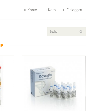
Konto
Korb
Einloggen
55.89€
Rexogin 50mg/ml 10 Ampullen
NE
Kaufen