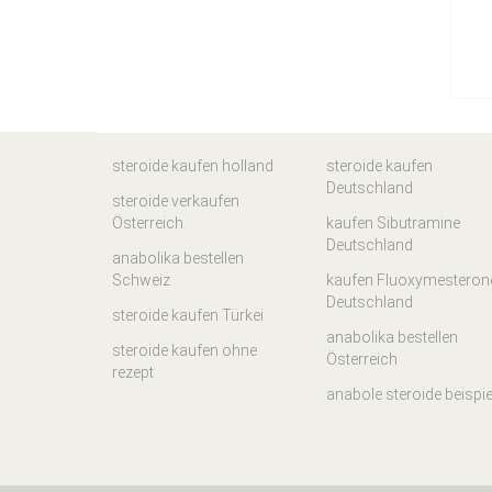
steroide kaufen holland
steroide kaufen
Deutschland
steroide verkaufen
Österreich
kaufen Sibutramine
Deutschland
anabolika bestellen
Schweiz
kaufen Fluoxymesteron
Deutschland
steroide kaufen Türkei
anabolika bestellen
steroide kaufen ohne
Österreich
rezept
anabole steroide beispie