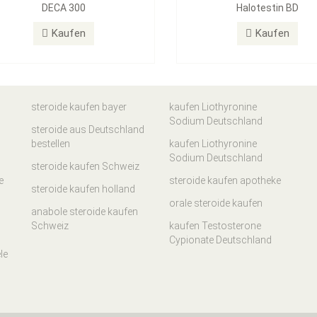
DECA 300
Halotestin BD
Kaufen
Kaufen
steroide kaufen bayer
kaufen Liothyronine
Sodium Deutschland
steroide aus Deutschland
bestellen
kaufen Liothyronine
Sodium Deutschland
steroide kaufen Schweiz
e
steroide kaufen apotheke
steroide kaufen holland
orale steroide kaufen
anabole steroide kaufen
Schweiz
kaufen Testosterone
Cypionate Deutschland
le