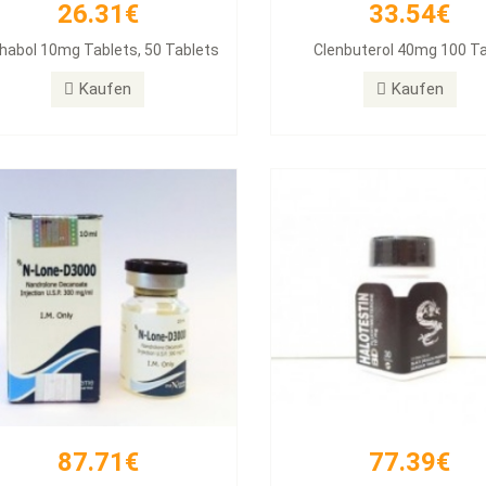
26.31€
33.54€
87.71€
77.39€
habol 10mg Tablets, 50 Tablets
Clenbuterol 40mg 100 T
DECA 300
Halotestin BD
Kaufen
Kaufen
Kaufen
Kaufen
87.71€
77.39€