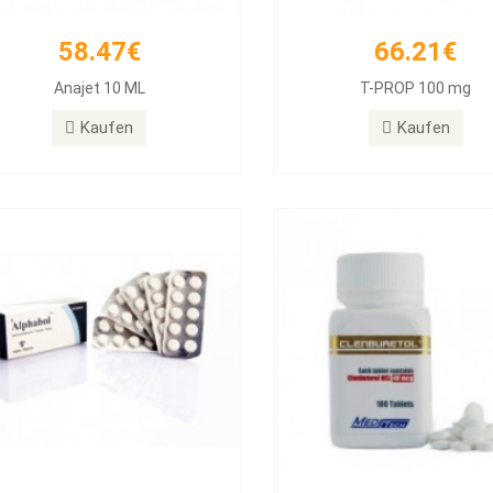
58.47€
66.21€
26.31€
33.54€
Anajet 10 ML
T-PROP 100 mg
habol 10mg Tablets, 50 Tablets
Clenbuterol 40mg 100 T
Kaufen
Kaufen
Kaufen
Kaufen