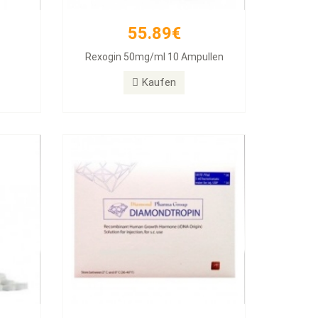
55.89€
257.11€
Rexogin 50mg/ml 10 Ampullen
abs
Diamondtropin
Kaufen
Kaufen