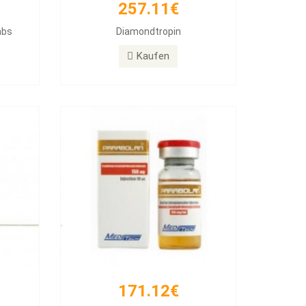
257.11€
171.12€
abs
Diamondtropin
PARABOLAN Trenbolone
Kaufen
Kaufen
171.12€