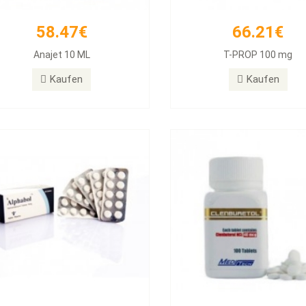
58.47€
66.21€
26.31€
33.54€
Anajet 10 ML
T-PROP 100 mg
habol 10mg Tablets, 50 Tablets
Clenbuterol 40mg 100 T
Kaufen
Kaufen
Kaufen
Kaufen