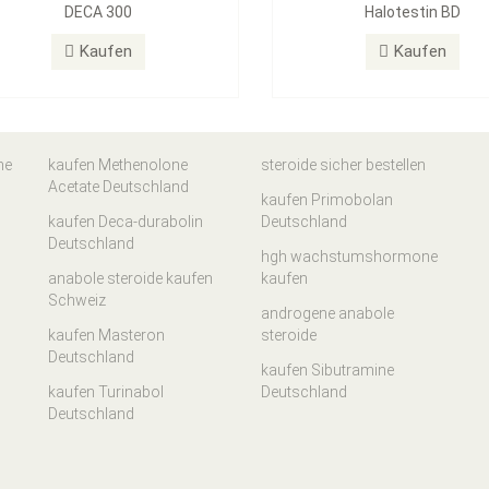
DECA 300
Halotestin BD
Kaufen
Kaufen
ne
kaufen Methenolone
steroide sicher bestellen
Acetate Deutschland
kaufen Primobolan
kaufen Deca-durabolin
Deutschland
Deutschland
hgh wachstumshormone
anabole steroide kaufen
kaufen
Schweiz
androgene anabole
kaufen Masteron
steroide
Deutschland
kaufen Sibutramine
kaufen Turinabol
Deutschland
Deutschland