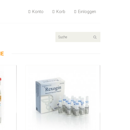
Konto
Korb
Einloggen
55.89€
Rexogin 50mg/ml 10 Ampullen
NE
Kaufen