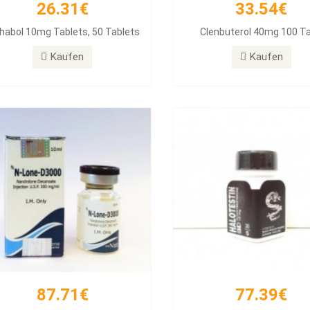
26.31€
33.54€
87.71€
77.39€
habol 10mg Tablets, 50 Tablets
Clenbuterol 40mg 100 T
DECA 300
Halotestin BD
Kaufen
Kaufen
Kaufen
Kaufen
87.71€
77.39€