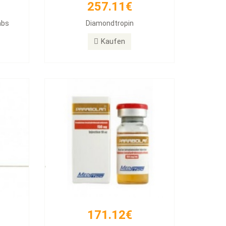
257.11€
171.12€
abs
Diamondtropin
PARABOLAN Trenbolone
Kaufen
Kaufen
171.12€