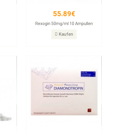
55.89€
257.11€
Rexogin 50mg/ml 10 Ampullen
abs
Diamondtropin
Kaufen
Kaufen